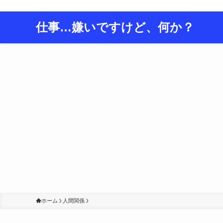
仕事をこよなく嫌う男、おりばーのライフハック＆生き方発信ブロ
仕事…嫌いですけど、何か？
ホーム
人間関係